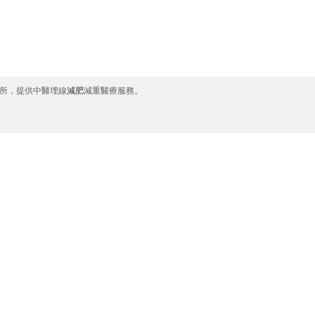
所，提供中醫埋線
減肥
減重醫療服務。